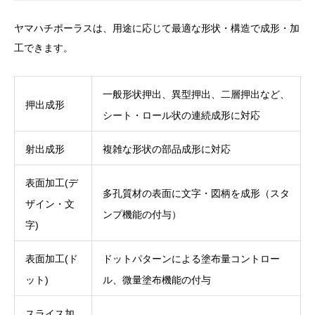
ヤマハチポーラスは、用途に応じて最適な形状・構造で成形・加
工できます。
一般形状押出、異型押出、二層押出など、
押出成形
シート・ロール状の連続成形に対応
射出成形
複雑な形状の部品成形に対応
表面加工(デ
多孔質材の表面に文字・図柄を成形（スタ
ザイン・文
ンプ機能の付与）
字)
表面加工(ド
ドットパターンによる塗布量コントロー
ット)
ル、微量塗布機能の付与
スライス加