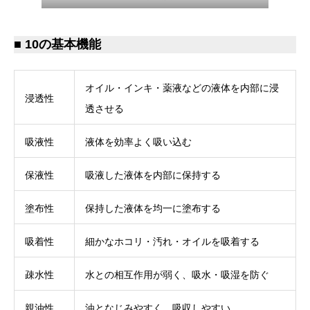
■ 10の基本機能
オイル・インキ・薬液などの液体を内部に浸
浸透性
透させる
吸液性
液体を効率よく吸い込む
保液性
吸液した液体を内部に保持する
塗布性
保持した液体を均一に塗布する
吸着性
細かなホコリ・汚れ・オイルを吸着する
疎水性
水との相互作用が弱く、吸水・吸湿を防ぐ
親油性
油となじみやすく、吸収しやすい